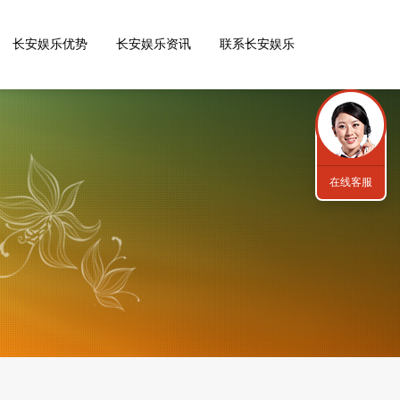
长安娱乐优势
长安娱乐资讯
联系长安娱乐
在线客服