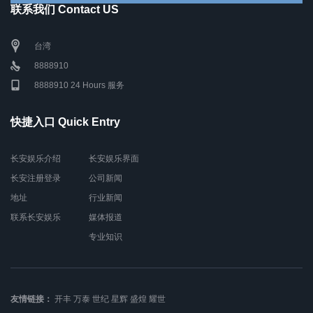
联系我们 Contact US
台湾
8888910
8888910 24 Hours 服务
快捷入口 Quick Entry
长安娱乐介绍
长安娱乐界面
长安注册登录
公司新闻
地址
行业新闻
联系长安娱乐
媒体报道
专业知识
友情链接：
开丰
万泰
世纪
星辉
盛煌
耀世