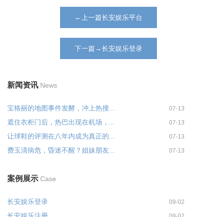
←上一篇长安娱乐平台
下一篇→长安娱乐登录
新闻资讯
News
宝格丽的地图事件发酵，冲上热搜...
07-13
遮住衣柜门后，热巴出现在机场，...
07-13
让球鞋的评测在八年内成为真正的...
07-13
费玉清病危，昏迷不醒？姐妹朋友...
07-13
案例展示
Case
长安娱乐登录
09-02
长安娱乐注册
09-02