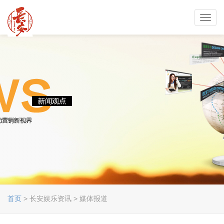
Toggl
navig
首页
> 长安娱乐资讯 > 媒体报道