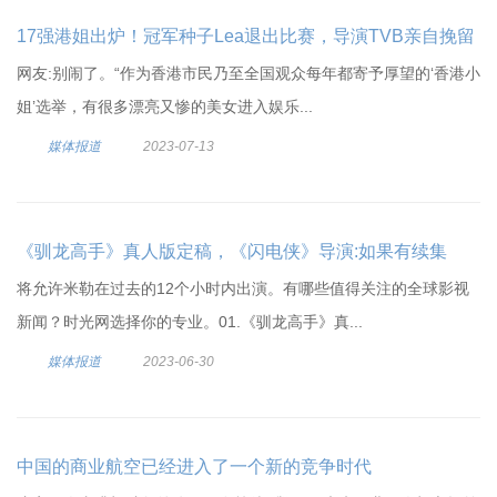
17强港姐出炉！冠军种子Lea退出比赛，导演TVB亲自挽留
网友:别闹了。“作为香港市民乃至全国观众每年都寄予厚望的‘香港小
姐’选举，有很多漂亮又惨的美女进入娱乐...
媒体报道
2023-07-13
《驯龙高手》真人版定稿，《闪电侠》导演:如果有续集
将允许米勒在过去的12个小时内出演。有哪些值得关注的全球影视
新闻？时光网选择你的专业。01.《驯龙高手》真...
媒体报道
2023-06-30
中国的商业航空已经进入了一个新的竞争时代