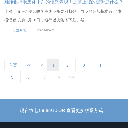
难掩银行股集体下跌的强势表现！之前上涨的逻辑是什么？
上涨行情还会持续吗？最终还是要回归银行自身的经营基本面。“本
报记者|安贞5月10日，银行板块集体下跌。截...
行业新闻
2023-05-15
首页
<<
<
1
2
3
4
5
6
7
>
>>
现在致电 8888910 OR 查看更多联系方式 →