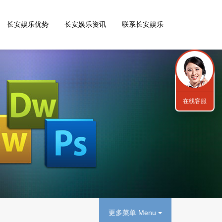
长安娱乐优势
长安娱乐资讯
联系长安娱乐
在线客服
更多菜单 Menu