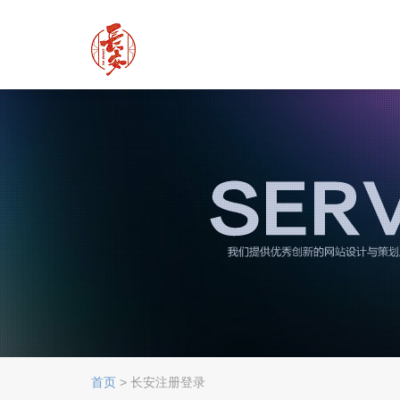
首页
> 长安注册登录