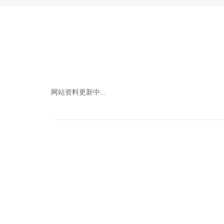
网站资料更新中...