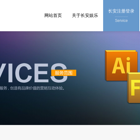
长安注册登录
网站首页
关于长安娱乐
Service