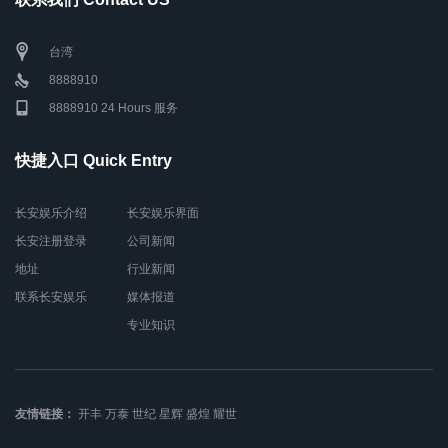
台湾
8888910
8888910 24 Hours 服务
快捷入口 Quick Entry
长安娱乐介绍
长安娱乐界面
长安注册登录
公司新闻
地址
行业新闻
联系长安娱乐
媒体报道
专业知识
友情链接：
开丰
万泰
世纪
星辉
盛煌
耀世